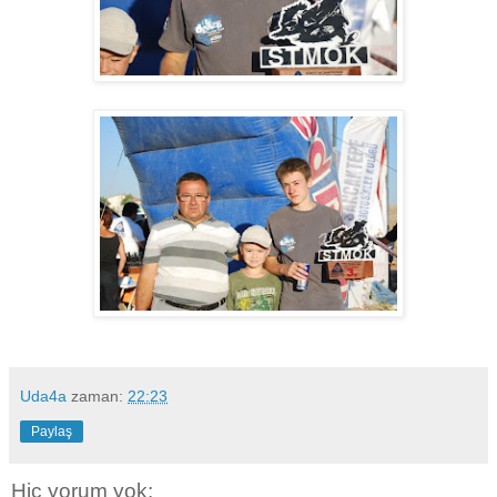
Uda4a
zaman:
22:23
Paylaş
Hiç yorum yok: