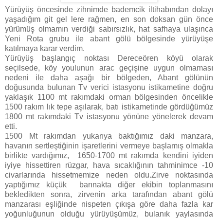
Yürüyüş öncesinde zihnimde bademcik iltihabından dolayı
yaşadığım git gel lere rağmen, en son doksan gün önce
yürümüş olmamın verdiği sabırsızlık, hat safhaya ulaşınca
Yeni Rota grubu ile abant gölü bölgesinde yürüyüşe
katılmaya karar verdim.
Yürüyüş başlangıç noktası Dereceören köyü olarak
seçilsede, köy youlunun arac geçişine uygun olmaması
nedeni ile daha aşağı bir bölgeden, Abant gölünün
doğusunda bulunan Tv verici istasyonu istikametine doğru
yaklaşık 1100 mt rakımdaki orman bölgesinden öncelikle
1500 rakım lık tepe aşılarak, batı istikametinde gördüğümüz
1800 mt rakımdaki Tv istasyonu yönüne yönelerek devam
etti.
1500 Mt rakımdan yukarıya baktığımız daki manzara,
havanın sertleştiğinin işaretlerini vermeye başlamış olmakla
birlikte vardığımız, 1650-1700 mt rakımda kendini iyiden
iyiye hissettiren rüzgar, hava sıcaklığının tahminimce -10
civarlarında hissetmemize neden oldu.Zirve noktasında
yaptığımız küçük barınakta diğer ekibin toplanmasını
bekledikten sonra, zirvenin arka tarafından abant gölü
manzarası eşliğinde nispeten çıkışa göre daha fazla kar
yoğunluğunun olduğu yürüyüşümüz, bulanık yaylasında