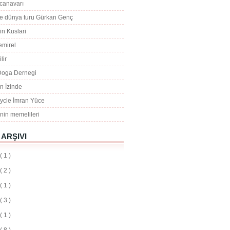
 canavarı
tle dünya turu Gürkan Genç
n Kuslari
emirel
lir
Doga Dernegi
n İzinde
cycle İmran Yüce
 nin memelileri
ARŞIVI
( 1 )
( 2 )
( 1 )
( 3 )
( 1 )