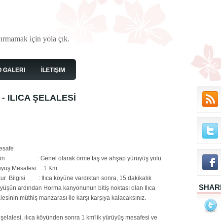
çırmamak için yola çık.
O GALERI
İLETIŞIM
- ILICA ŞELALESİ
safe
in : Genel olarak örme taş ve ahşap yürüyüş yolu
üyüş Mesafesi : 1 Km
ur Bilgisi : Ilıca köyüne vardıktan sonra, 15 dakikalık
SHAR
yüşün ardından Horma kanyonunun bitiş noktası olan Ilıca
lesinin müthiş manzarası ile karşı karşıya kalacaksınız.
a şelalesi, ılıca köyünden sonra 1 km'lik yürüyüş mesafesi ve