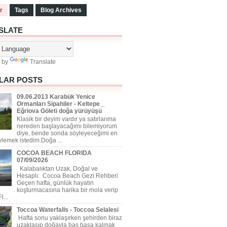
r
Tags
Blog Archives
SLATE
 by
Translate
LAR POSTS
09.06.2013 Karabük Yenice
Ormanları Sipahiler - Keltepe _
Eğriova Göleti doğa yürüyüşü
Klasik bir deyim vardır ya satırlarıma
nereden başlayacağımı bilemiyorum
diye, bende sonda söyleyeceğimi en
ylemek istedim.Doğa ...
COCOA BEACH FLORIDA
07/09/2026
Kalabalıktan Uzak, Doğal ve
Hesaplı: Cocoa Beach Gezi Rehberi
Geçen hafta, günlük hayatın
koşturmacasına harika bir mola verip
l...
Toccoa Waterfalls - Toccoa Selalesi
Hafta sonu yaklaşırken şehirden biraz
uzaklaşıp doğayla baş başa kalmak