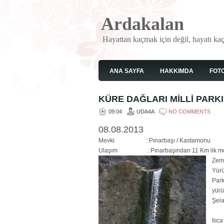
Ardakalan
Hayattan kaçmak için değil, hayatı ka
ANA SAYFA
HAKKIMDA
FOT
KÜRE DAĞLARI MİLLİ PARKI 
09:04
UDA4A
NO COMMENTS
08.08.2013
Mevki : Pınarbaşı / Kastamonu
Ulaşım : Pınarbaşından 11 Km lik me
Zem
Yür
Park
yürü
Şela
Ilıc