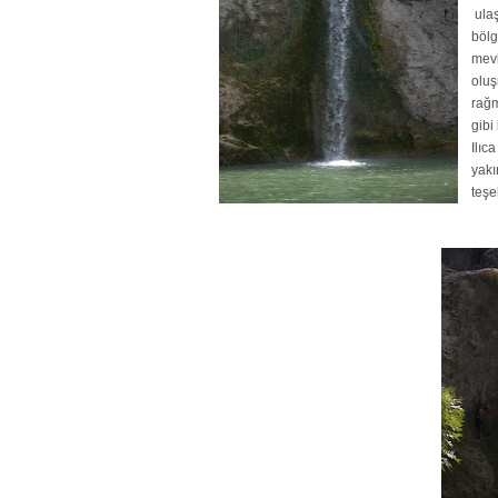
ulaş
bölg
mevk
oluş
rağm
gibi
Ilıc
yakı
teşe