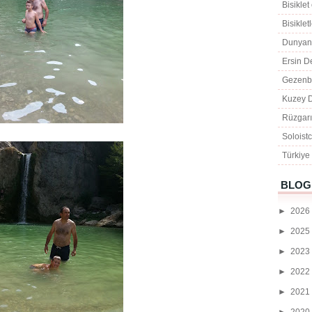
Bisiklet
Bisikle
Dunyani
Ersin D
Gezenbi
Kuzey 
Rüzgarı
Soloist
Türkiye
BLOG 
►
2026
►
2025
►
2023
►
2022
►
2021