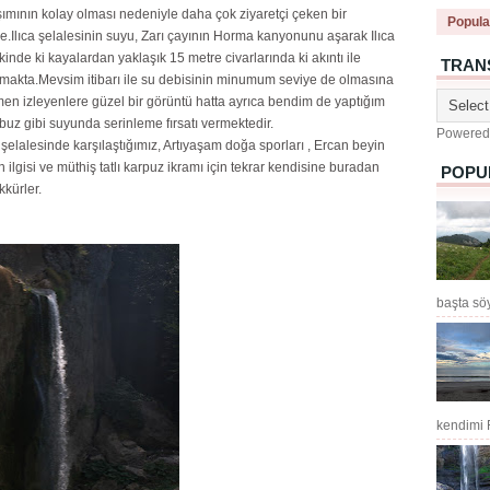
ımının kolay olması nedeniyle daha çok ziyaretçi çeken bir
Popula
e.Ilıca şelalesinin suyu, Zarı çayının Horma kanyonunu aşarak Ilıca
inde ki kayalardan yaklaşık 15 metre civarlarında ki akıntı ile
TRAN
makta.Mevsim itibarı ile su debisinin minumum seviye de olmasına
en izleyenlere güzel bir görüntü hatta ayrıca bendim de yaptığım
 buz gibi suyunda serinleme fırsatı vermektedir.
Powered
a şelalesinde karşılaştığımız, Artıyaşam doğa sporları , Ercan beyin
n ilgisi ve müthiş tatlı karpuz ikramı için tekrar kendisine buradan
POPU
kkürler.
başta sö
kendimi F