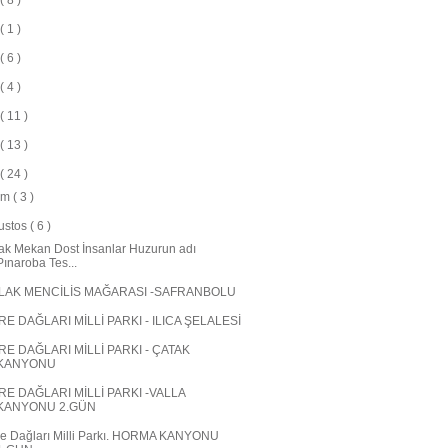
( 8 )
( 1 )
( 6 )
( 4 )
( 11 )
( 13 )
( 24 )
im
( 3 )
ustos
( 6 )
ak Mekan Dost İnsanlar Huzurun adı
Pınaroba Tes...
LAK MENCİLİS MAĞARASI -SAFRANBOLU
RE DAĞLARI MİLLİ PARKI - ILICA ŞELALESİ
RE DAĞLARI MİLLİ PARKI - ÇATAK
KANYONU
RE DAĞLARI MİLLİ PARKI -VALLA
KANYONU 2.GÜN
e Dağları Milli Parkı. HORMA KANYONU