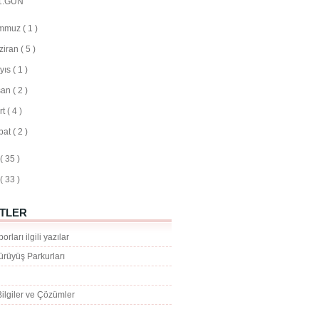
1.GUN
mmuz
( 1 )
ziran
( 5 )
yıs
( 1 )
san
( 2 )
rt
( 4 )
bat
( 2 )
( 35 )
( 33 )
ETLER
rları ilgili yazılar
rüyüş Parkurları
Bilgiler ve Çözümler