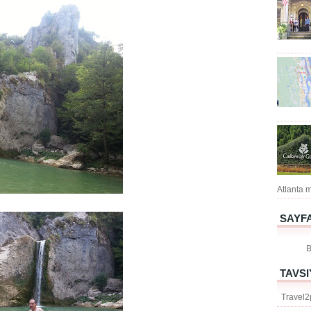
Atlanta m
SAYF
B
TAVS
Travel2p