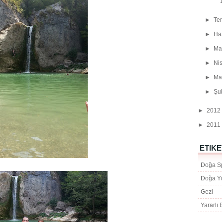
►
Te
►
Ha
►
Ma
►
Ni
►
Ma
►
Şu
►
2012
►
2011
ETIK
Doğa Spo
Doğa Yü
Gezi
Yararlı 