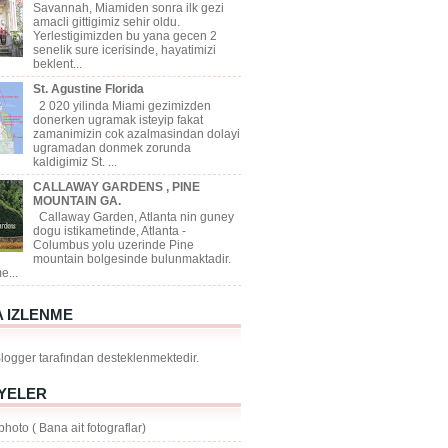
Savannah, Miamiden sonra ilk gezi
amacli gittigimiz sehir oldu.
Yerlestigimizden bu yana gecen 2
senelik sure icerisinde, hayatimizi
beklent...
St. Agustine Florida
2 020 yilinda Miami gezimizden
donerken ugramak isteyip fakat
zamanimizin cok azalmasindan dolayi
ugramadan donmek zorunda
kaldigimiz St. ...
CALLAWAY GARDENS , PINE
MOUNTAIN GA.
Callaway Garden, Atlanta nin guney
dogu istikametinde, Atlanta -
Columbus yolu uzerinde Pine
mountain bolgesinde bulunmaktadir.
e...
A IZLENME
logger
tarafından desteklenmektedir.
IYELER
hoto ( Bana ait fotograflar)