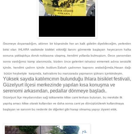
Gezmeye doyamadığım, aklımın bir köşesinde her an kalk gidelim diyebileceğim, yerlerden
birisi olan IHLARA vadisinde bisiklet etkinliği ilanını görmemle başlayan heyecanım hafta
sonuna yaklaştıkça doruk noktasına ulaşmış, kendimi yollarda bulmuştum. Gece yarısından
sonra vardığımız kamp alanımızda, bizden önce gelenleri rahatsız etmemek adına sessizlik
içinde, kendimi çadırın içinde buldum.Sabah çadırımın kapısını araladığımda,Hasan dağı
bütün heybetiyle karşımda, kahvaltımı bu manzarada yapmanın şükranı içerisindeyim.
Yüksek sayıda katılımcının bulunduğu Ihlara bisiklet festivali,
Güzelyurt ilçesi merkezinde yapılan kısa konuşma ve
serenomi arkasından, pedallar dönmeye başladı.
.
Güzelyurt İlçe meydanından sağ istikamette kilise cami levhası bulunan, bu mevkide ilk
yapılış amacı kilise olarak kullanılan ve daha sonra cami ye dönüştürülerek kullanılmaya
başlayan ve sanırım bu nedenle de diğerleri gibi harap olmamış yapıyı ziyaret ettik,